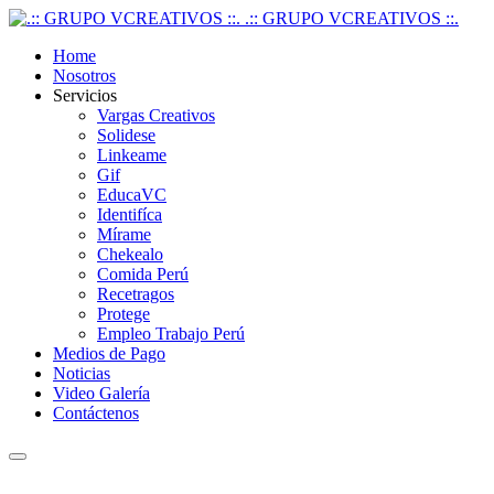
.:: GRUPO VCREATIVOS ::.
Home
Nosotros
Servicios
Vargas Creativos
Solidese
Linkeame
Gif
EducaVC
Identifíca
Mírame
Chekealo
Comida Perú
Recetragos
Protege
Empleo Trabajo Perú
Medios de Pago
Noticias
Video Galería
Contáctenos