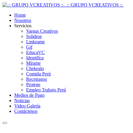
.:: GRUPO VCREATIVOS ::.
Home
Nosotros
Servicios
Vargas Creativos
Solidese
Linkeame
Gif
EducaVC
Identifíca
Mírame
Chekealo
Comida Perú
Recetragos
Protege
Empleo Trabajo Perú
Medios de Pago
Noticias
Video Galería
Contáctenos