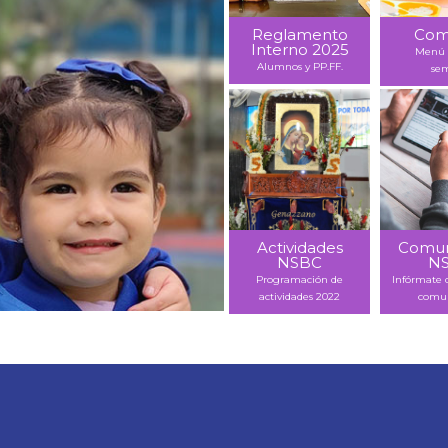
Reglamento
Com
Interno 2025
Menú 
Alumnos y PP.FF.
se
Actividades
Comun
NSBC
N
Programación de
Infórmate 
actividades 2022
comun