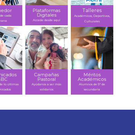
edor
Plataformas
Talleres
Digitales
de cada
Académicos, Deportivos,
Accede desde aquí
mana
Culturales
icados
Campañas
Méritos
SBC
Pastoral
Académicos
de lo últimas
Ayúdanos a ser más
Alumnos de 5° de
icados
solidarios
secundaria