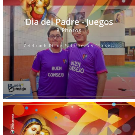
Dia del Padre - Juegos
8 Photos
3ero y 4to sec.
Celebrando D
í
a del Padre