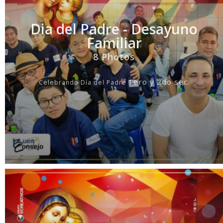
Dia del Padre - Desayuno
Familiar
8 Photos
1ero y 2do sec.
Celebrando D
í
a del Padre