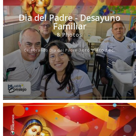
Dia del Padre - Desayuno
Familiar
8 Photos
3ero y 4to sec.
Celebrando D
í
a del Padre