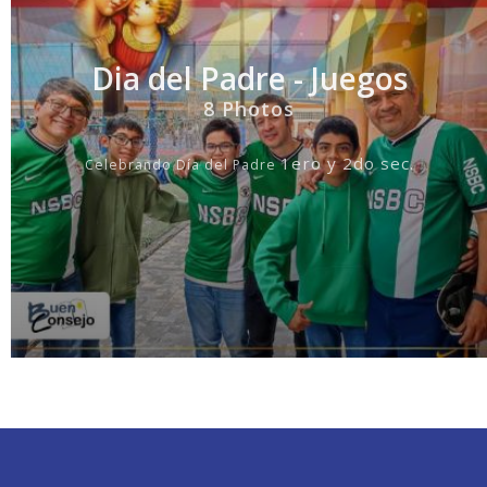
Dia del Padre - Juegos
8 Photos
1ero y 2do sec.
Celebrando D
í
a del Padre