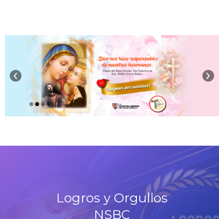
‹
›
Logros y Orgullos
NSBC