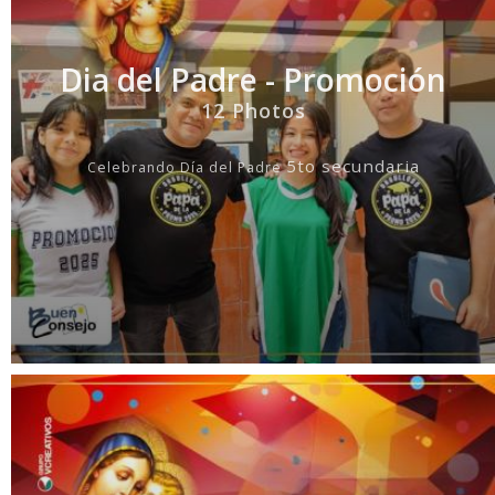
Dia del Padre - Promoción
12 Photos
5to secundaria
Celebrando D
í
a del Padre